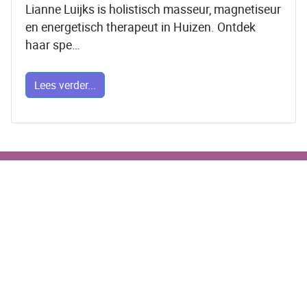
Lianne Luijks is holistisch masseur, magnetiseur
en energetisch therapeut in Huizen. Ontdek
haar spe…
Lees verder...
Body of Light
Groeneveld 2
1275 DW HUIZEN
OPENINGSTIJDEN
Van maandag t/m vrijdag 9.00 uur tot 18.00 uur.
Op zaterdag op verzoek