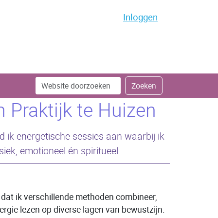
Inloggen
Zoek
Geavanceerd
Zoeken
zoeken...
 Praktijk te Huizen
ied ik energetische sessies aan waarbij ik
k, emotioneel én spiritueel.
t dat ik verschillende methoden combineer,
rgie lezen op diverse lagen van bewustzijn.