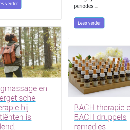
es verder
periodes.…
Lees verder
gmassage en
ergetische
erapie bij
BACH therapie 
tiënten is
BACH druppels
lend.
remedies