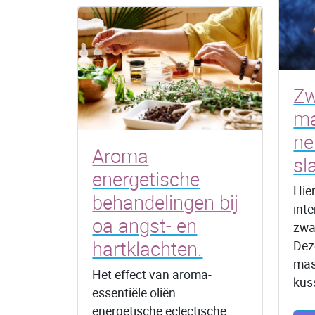
Zw
ma
ne
Aroma
sl
energetische
Hie
behandelingen bij
inte
oa angst- en
zwa
hartklachten.
Dez
mas
Het effect van aroma-
kus
essentiële oliën
energetische eclectische