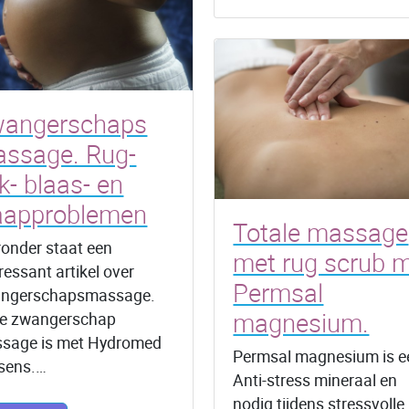
angerschaps
ssage. Rug-
k- blaas- en
aapproblemen
Totale massage
ronder staat een
met rug scrub 
ressant artikel over
Permsal
ngerschapsmassage.
magnesium.
e zwangerschap
sage is met Hydromed
Permsal magnesium is e
sens.…
Anti-stress mineraal en
nodig tijdens stressvolle