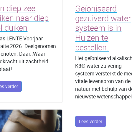
n diep zee
Geïoniseerd
iken naar diep
gezuiverd water
el duiken
systeem is in
Huizen te
as LENTE Voorjaar
bestellen.
raite 2026. Deelgenomen
genoten. Daar..Waar
Het geïoniseerd alkalisc
dkracht uit zachtheid
K8® water zuivering
staat!…
systeem versterkt de me
vitale levensbron van de
es verder
natuur met behulp van d
nieuwste wetenschappel
…
Lees verder