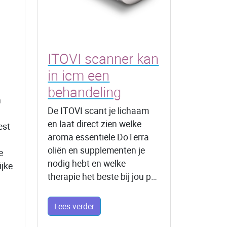
ITOVI scanner kan
in icm een
behandeling
h
De ITOVI scant je lichaam
en laat direct zien welke
est
aroma essentiële DoTerra
oliën en supplementen je
e
nodig hebt en welke
ijke
therapie het beste bij jou p…
Lees verder