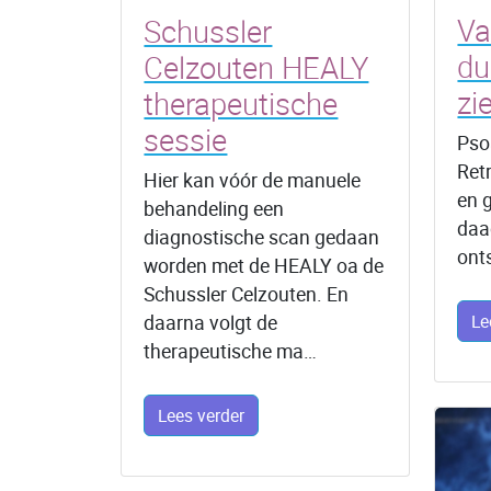
Va
Schussler
du
Celzouten HEALY
zi
therapeutische
sessie
Pso
Ret
Hier kan vóór de manuele
en 
behandeling een
daa
diagnostische scan gedaan
ont
worden met de HEALY oa de
Schussler Celzouten. En
Le
daarna volgt de
therapeutische ma…
Lees verder