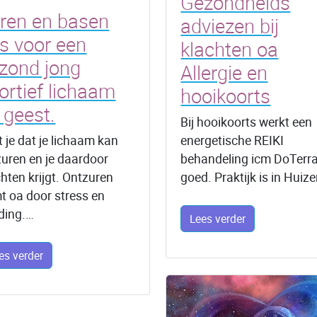
Gezondheids
ren en basen
adviezen bij
ps voor een
klachten oa
zond jong
Allergie en
ortief lichaam
hooikoorts
 geest.
Bij hooikoorts werkt een
 je dat je lichaam kan
energetische REIKI
zuren en je daardoor
behandeling icm DoTerr
chten krijgt. Ontzuren
goed. Praktijk is in Huiz
t oa door stress en
ding.…
Lees verder
es verder