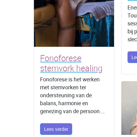
Ene
Tou
ses
bij
sle
Fonoforese
Le
stemvork healing
Fonoforese is het werken
met stemvorken ter
ondersteuning van de
balans, harmonie en
genezing van de persoon.…
Lees verder