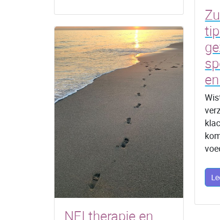
Zu
ti
ge
sp
en
Wist
ver
kla
kom
voe
Le
NEI therapie en