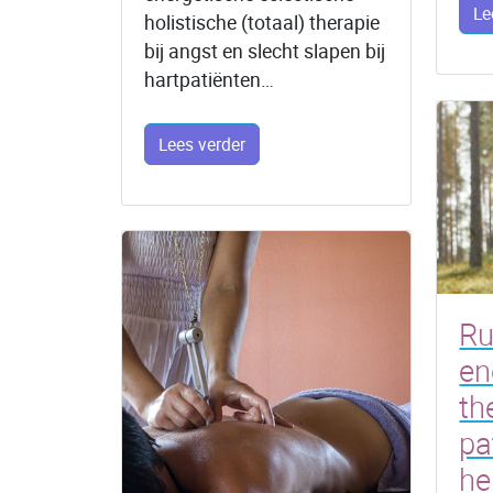
Le
holistische (totaal) therapie
bij angst en slecht slapen bij
hartpatiënten…
Lees verder
Ru
en
th
pa
he