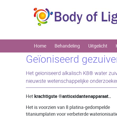
Home
Behandeling
Uitgelicht
Geïoniseerd gezuiver
Het geïoniseerd alkalisch K8® water zui
nieuwste wetenschappelijke onderzoeken
Het
krachtigste ®antioxidantenapparaat..
Het is voorzien van 8 platina-gedompelde
titaniumplaten voor verbeterde waterionisati