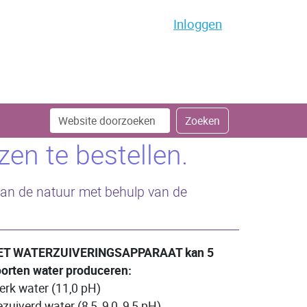
Inloggen
Zoek
Geavanceerd
Zoeken
zoeken...
en te bestellen.
 van de natuur met behulp van de
ET WATERZUIVERINGSAPPARAAT kan 5
orten water produceren:
erk water (11,0 pH)
zuiverd water (8,5, 9,0, 9,5 pH)