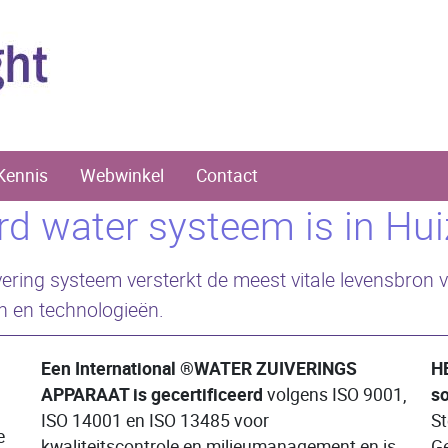
Kennis
Webwinkel
Contact
d water systeem is in Huiz
vering systeem versterkt de meest vitale levensbron
 en technologieën.
Een International ®WATER ZUIVERINGS
H
APPARAAT is gecertificeerd
volgens ISO 9001,
so
ISO 14001 en ISO 13485 voor
St
e
kwaliteitscontrole en milieumanagement en is
Ge