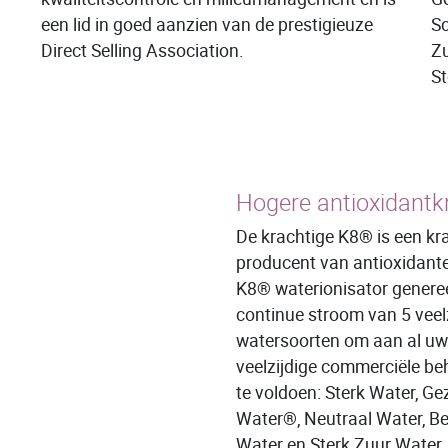
een lid in goed aanzien van de prestigieuze
Sc
Direct Selling Association.
Zu
St
Hogere antioxidantk
De krachtige K8® is een kr
producent van antioxidant
K8® waterionisator genere
continue stroom van 5 veel
watersoorten om aan al uw
veelzijdige commerciële be
te voldoen: Sterk Water, Ge
Water®, Neutraal Water, B
Water en Sterk Zuur Water.