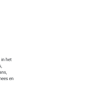
 in het
,
ans,
mees en