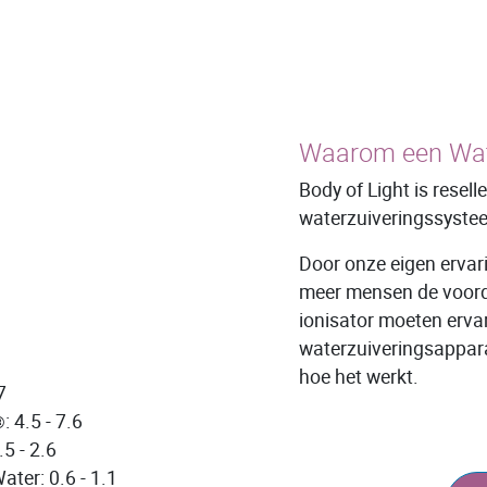
Waarom een Wate
Body of Light is resell
waterzuiveringssyste
Door onze eigen ervar
meer mensen de voord
ionisator moeten erva
waterzuiveringsappara
hoe het werkt.
7
: 4.5 - 7.6
®
.5 - 2.6
ater: 0.6 - 1.1