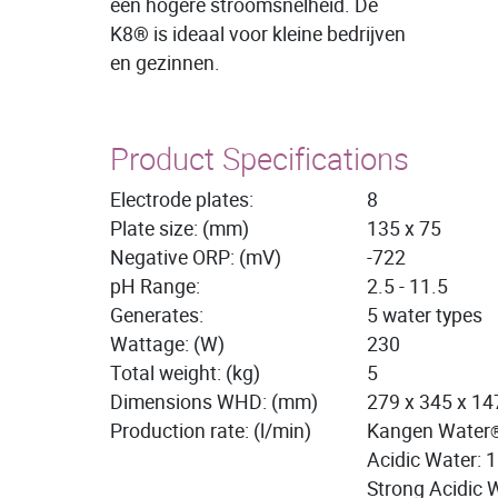
een hogere stroomsnelheid. De
K8
®
is ideaal voor kleine bedrijven
en gezinnen.
Product Specifications
Electrode plates:
8
Plate size: (mm)
135 x 75
Negative ORP: (mV)
-722
pH Range:
2.5 - 11.5
Generates:
5 water types
Wattage: (W)
230
Total weight: (kg)
5
Dimensions WHD: (mm)
279 x 345 x 14
Production rate: (l/min)
Kangen Water
Acidic Water: 1
Strong Acidic W