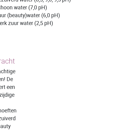
hoon water (7,0 pH)
ur (beauty)water (6,0 pH)
erk zuur water (2,5 pH)
racht
achtige
en! De
ert een
zijdige
hoeften
zuiverd
eauty