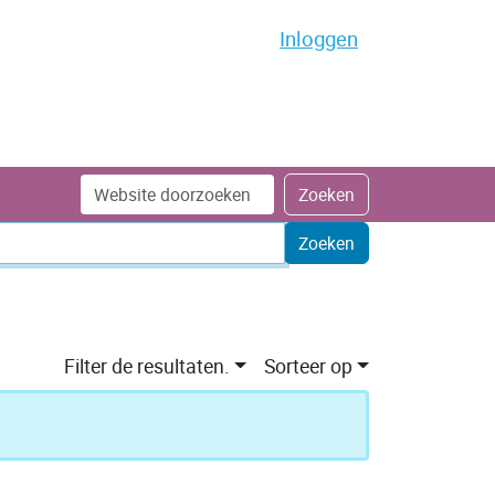
Inloggen
Zoek
Geavanceerd
Zoeken
zoeken...
Filter de resultaten.
Sorteer op