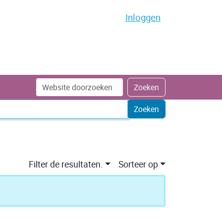
Inloggen
Zoek
Geavanceerd
Zoeken
zoeken...
Filter de resultaten.
Sorteer op