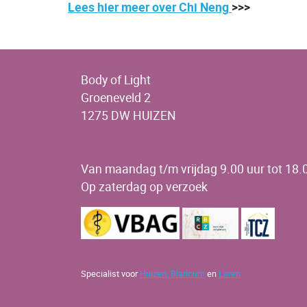
Lees hier meer over Chi Neng
>>>
Body of Light
Groeneveld 2
1275 DW HUIZEN
OPENINGSTIJDEN
Van maandag t/m vrijdag 9.00 uur tot 18.0
Op zaterdag op verzoek
Specialist voor
Huizen,
Blaricum
en
Laren