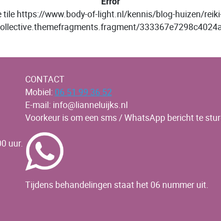
Error
 tile https://www.body-of-light.nl/kennis/blog-huizen/reik
llective.themefragments.fragment/333367e7298c402
CONTACT
Mobiel:
06 51 99 36 52
E-mail: info@lianneluijks.nl
Voorkeur is om een sms / WhatsApp bericht te stur
0 uur.
Tijdens behandelingen staat het 06 nummer uit.