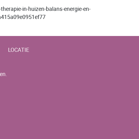
i-therapie-in-huizen-balans-energie-en-
4a415a09e0951ef77
LOCATIE
en.