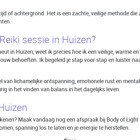
ftijd of achtergrond. Het is een zachte, veilige methode di
hten.
eiki sessie in Huizen?
apeut in Huizen, weet ik precies hoe ik een veilige, warme
jouw behoeften. Ik begeleid je stap voor stap en luister n
l van lichamelijke ontspanning, emotionele rust en mentale 
g in het vinden van balans in het dagelijks leven.
 Huizen
etekenen? Maak vandaag nog een afspraak bij Body of Light
men, spanning los te laten en je energie te herstellen.