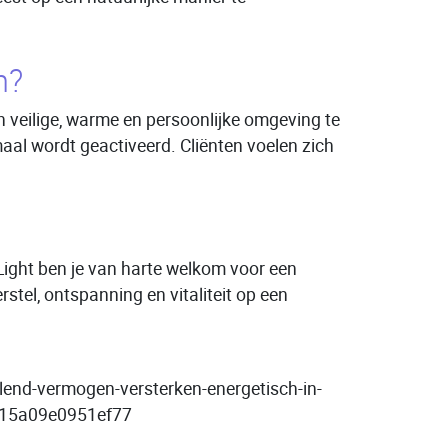
m?
en veilige, warme en persoonlijke omgeving te
al wordt geactiveerd. Cliënten voelen zich
 Light ben je van harte welkom voor een
tel, ontspanning en vitaliteit op een
helend-vermogen-versterken-energetisch-in-
415a09e0951ef77