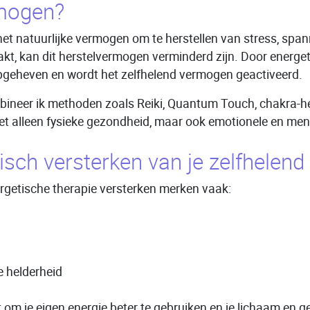
rmogen?
et natuurlijke vermogen om te herstellen van stress, spa
kt, kan dit herstelvermogen verminderd zijn. Door energet
geheven en wordt het zelfhelend vermogen geactiveerd.
ombineer ik methoden zoals Reiki, Quantum Touch, chakra-h
iet alleen fysieke gezondheid, maar ook emotionele en men
isch versterken van je zelfhelen
ergetische therapie versterken merken vaak:
e helderheid
 om je eigen energie beter te gebruiken en je lichaam en g