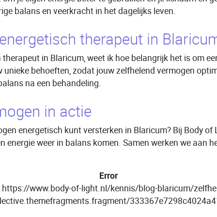
ge balans en veerkracht in het dagelijks leven.
nergetisch therapeut in Blaricu
 therapeut in Blaricum, weet ik hoe belangrijk het is om e
w unieke behoeften, zodat jouw zelfhelend vermogen optima
 balans na een behandeling.
mogen in actie
mogen energetisch kunt versterken in Blaricum? Bij Body of
 en energie weer in balans komen. Samen werken we aan hers
Error
le https://www.body-of-light.nl/kennis/blog-blaricum/zelf
lective.themefragments.fragment/333367e7298c4024a