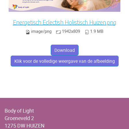
Energetisch Eclectish Holistisch Huizen.png
image/png
1942x809
1.9 MB
Download
Klik voor de volledige weergave van de afbeelding
Body of Light
Groeneveld 2
1275 DW HUIZEN